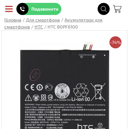
Подзвонити
Головна
/
Для смартфона
/
Акумулятори для
смартфонів
/
HTC
/
HTC B0PF6100
-74%