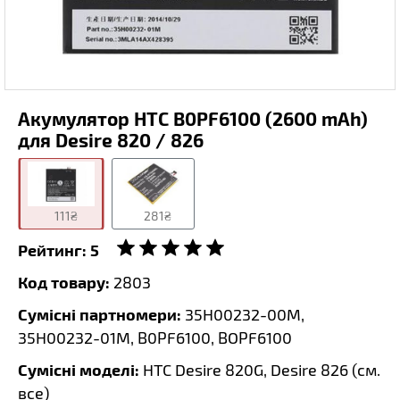
Акумулятор HTC B0PF6100 (2600 mAh)
для Desire 820 / 826
111₴
281₴
Рейтинг:
5
Код товару:
2803
Сумісні партномери:
35H00232-00M,
35H00232-01M, B0PF6100, BOPF6100
Сумісні моделі:
HTC Desire 820G, Desire 826 (
см.
все
)