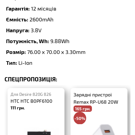
Гарантія:
12 місяців
Ємність:
2600mAh
Напруга:
3.8V
Потужність, Wh:
9.88Wh
Розмір:
76.00 x 70.00 x 3.30mm
Тип:
Li-Ion
СПЕЦПРОПОЗИЦІЯ:
Для Desire 820G 826
Зарядні пристрої
HTC HTC B0PF6100
Remax RP-U68 20W
111 грн.
165 грн.
PD+QC3.0
-50%
330 грн.