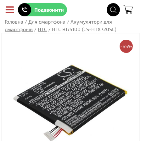
Подзвонити
Головна
/
Для смартфона
/
Акумулятори для
смартфонів
/
HTC
/
HTC BJ75100 (CS-HTX720SL)
-65%