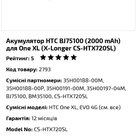
Акумулятор HTC BJ75100 (2000 mAh)
для One XL (X-Longer CS-HTX720SL)
Рейтинг:
5
Код товару:
2793
Сумісні партномери:
35H00188-00M,
35H00188-00P, 35H00191-00M, 35H00197-04M,
BJ75100, BM35100, CS-HTX720SL
Сумісні моделі:
HTC One XL, EVO 4G (
см. все
)
Гарантія:
12 місяців
Model No:
CS-HTX720SL