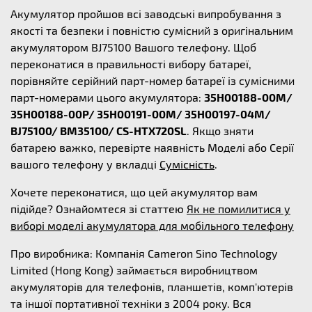
Акумулятор пройшов всі заводські випробування з
якості та безпеки і повністю сумісний з оригінальним
акумулятором BJ75100 Вашого телефону. Щоб
переконатися в правильності вибору батареї,
порівняйте серійний парт-номер батареї із сумісними
парт-номерами цього акумулятора:
35H00188-00M/
35H00188-00P/ 35H00191-00M/ 35H00197-04M/
BJ75100/ BM35100/ CS-HTX720SL
. Якщо зняти
батарею важко, перевірте наявність Моделі або Серії
вашого телефону у вкладці
Сумісність
.
Хочете переконатися, що цей акумулятор вам
підійде? Ознайомтеся зі статтею
Як не помилитися у
виборі моделі акумулятора для мобільного телефону
Про виробника: Компанія Cameron Sino Technology
Limited (Hong Kong) займається виробництвом
акумуляторів для телефонів, планшетів, комп'ютерів
та іншої портативної техніки з 2004 року. Вся