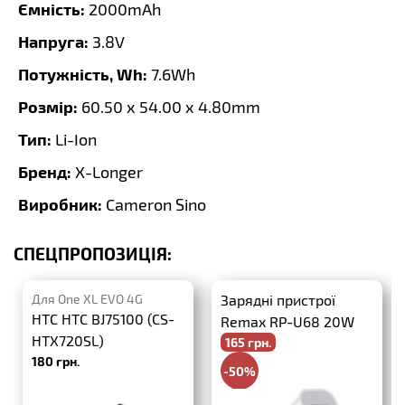
Ємність:
2000mAh
Напруга:
3.8V
Потужність, Wh:
7.6Wh
Розмір:
60.50 x 54.00 x 4.80mm
Тип:
Li-Ion
Бренд:
X-Longer
Виробник:
Cameron Sino
СПЕЦПРОПОЗИЦІЯ:
Для One XL EVO 4G
Зарядні пристрої
HTC HTC BJ75100 (CS-
Remax RP-U68 20W
HTX720SL)
165 грн.
PD+QC3.0
180 грн.
-50%
330 грн.