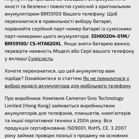
якості та безпеки і повністю сумісний з оригінальним
акумулятором BM59100 Вашого телефону. Щоб
переконатися в правильності вибору батареї,
порівняйте серійний парт-номер батареї із сумісними
парт-номерами цього акумулятора:
35H00204-01M/
BM59100/ CS-HTA620XL
. Якщо зняти батарею важко,
перевірте наявність Моделі або Серії вашого телефону
у вкладці
Сумісність
.
Хочете переконатися, що цей акумулятор вам
підійде? Ознайомтеся зі статтею
Як не помилитися у
виборі моделі акумулятора для мобільного телефону
Про виробника: Компанія Cameron Sino Technology
Limited (Hong Kong) займається виробництвом
акумуляторів для телефонів, планшетів, комп'ютерів
та іншої портативної техніки з 2004 року. Вся
продукція сертифікована: ISO9001, RoHS, CE. З 2007
року займає провідні позиції з продажу на основних