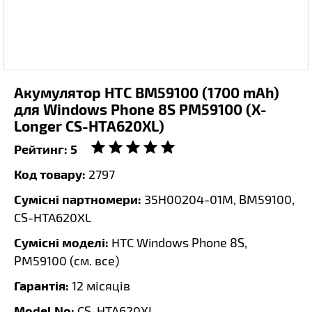
Акумулятор HTC BM59100 (1700 mAh)
для Windows Phone 8S PM59100 (X-
Longer CS-HTA620XL)
Рейтинг:
5
Код товару:
2797
Сумісні партномери:
35H00204-01M, BM59100,
CS-HTA620XL
Сумісні моделі:
HTC Windows Phone 8S,
PM59100 (
см. все
)
Гарантія:
12 місяців
Model No:
CS-HTA620XL