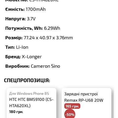
Ємність:
1700mAh
Напруга:
3.7V
Потужність, Wh:
6.29Wh
Розмір:
77.24 x 40.97 x 3.76mm
Тип:
Li-Ion
Бренд:
X-Longer
Виробник:
Cameron Sino
СПЕЦПРОПОЗИЦІЯ:
Для Windows Phone 8S
Зарядні пристрої
HTC HTC BM59100 (CS-
Remax RP-U68 20W
HTA620XL)
165 грн.
PD+QC3.0
180 грн.
-50%