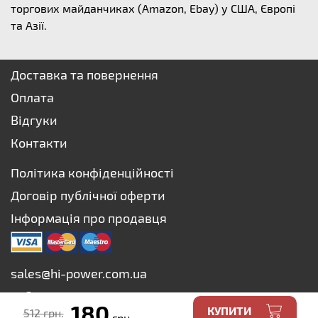
торгових майданчиках (Amazon, Ebay) у США, Європі
та Азії.
Доставка та повернення
Оплата
Відгуки
Контакти
Політика конфіденційності
Договір публічної оферти
Інформація про продавця
sales@hi-power.com.ua
+38 073 627-75-73
180
КУПИТИ
512 грн.
грн.