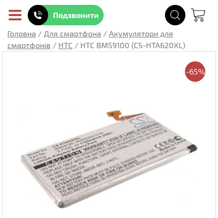
Подзвонити
Головна
/
Для смартфона
/
Акумулятори для
смартфонів
/
HTC
/
HTC BM59100 (CS-HTA620XL)
-65%