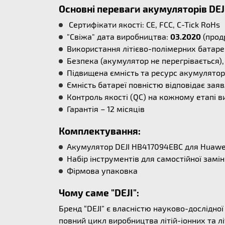
Основні переваги акумуляторів DEJ
Сертифікати якості: CE, FCC, C-Tick RoHs
"Свіжа" дата виробництва:
03.2020
(прод
Використання літієво-полімерних батаре
Безпека (акумулятор не перегрівається), 
Підвищена ємність та ресурс акумулятора
Ємність батареї повністю відповідає заяв
Контроль якості (QC) на кожному етапі в
Гарантія – 12 місяців
Комплектування:
Акумулятор DEJI HB417094EBC для Huawe
Набір інструментів для самостійної замі
Фірмова упаковка
Чому саме "DEJI":
Бренд “DEJI” є власністю науково-дослідно
повний цикл виробництва літій-іонних та л