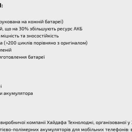
I:
рукована на кожній батареї)
й, що на 30% збільшують ресурс АКБ
міцність та зносостійкість
 (>200 циклів порівняно з оригіналом)
леній
иготовлення батареї
i
ни акумулятора
ї виробничої компанії Хайдафа Технолоджі, організованої у
ітієво-полімерних акумуляторів для мобільних телефонів: 