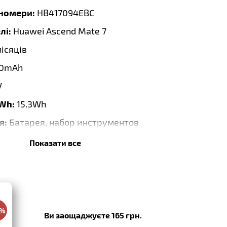
тномери:
HB417094EBC
лі:
Huawei Ascend Mate 7
місяців
0mAh
V
 Wh:
15.3Wh
я:
Батарея, набор инструментов
0 x 68.67 x 4.02mm
Показати все
:
03.2020
0%
Ви заощаджуєте 165 грн.