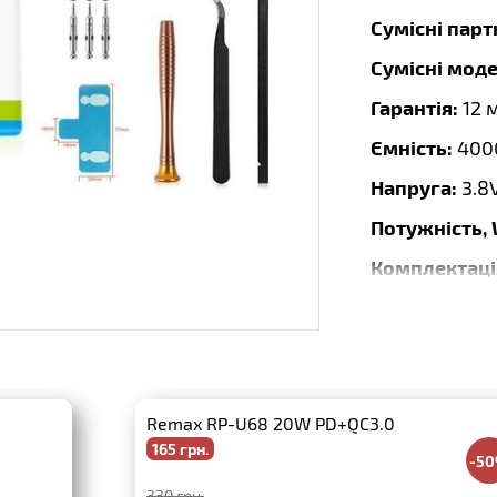
Сумісні пар
Сумісні моде
Гарантія:
12 
Ємність:
400
Напруга:
3.8
Потужність,
Комплектаці
Розмір:
92.8
Тип:
Li-Ion
Бренд:
DEJI
Remax RP-U68 20W PD+QC3.0
Дата випуску
165 грн.
-5
330 грн.