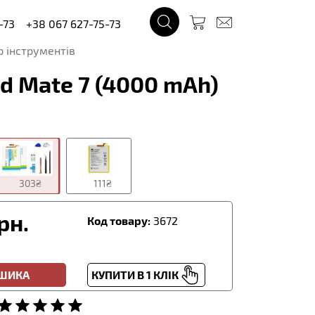
-73
+38 067 627-75-73
р інструментів
d Mate 7 (4000 mAh)
303₴
111₴
рн.
Код товару:
3672
ОШИКА
КУПИТИ В 1 КЛІК