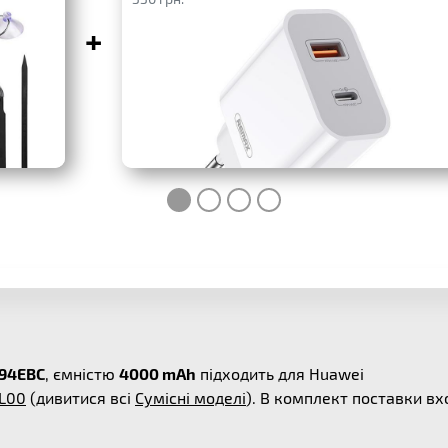
+
094EBC
, ємністю
4000 mAh
підходить для Huawei
TL00
(дивитися всі
Сумісні моделі
). В комплект поставки вх