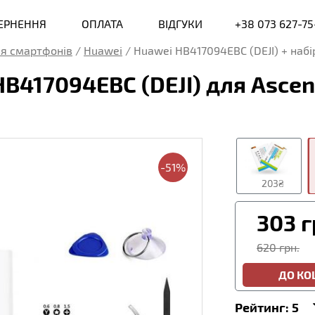
ВЕРНЕННЯ
ОПЛАТА
ВІДГУКИ
+38 073 627-75
я смартфонів
/
Huawei
/
Huawei HB417094EBC (DEJI) + набі
B417094EBC (DEJI) для Ascen
-51%
203₴
303
г
620 грн.
ДО К
Рейтинг:
5