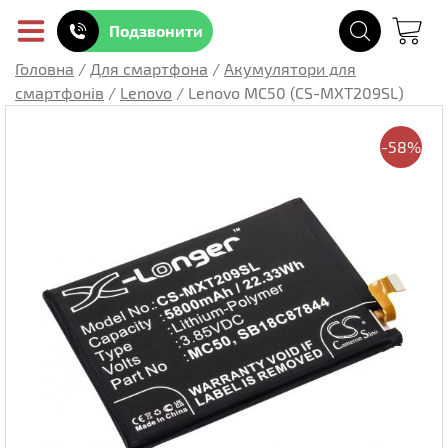
Подзвонити
Головна
/
Для смартфона
/
Акумулятори для
смартфонів
/
Lenovo
/
Lenovo MC50 (CS-MXT209SL)
-58%