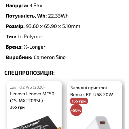
Напруга:
3.85V
Потужність, Wh:
22.33Wh
Розмір:
93.60 x 65.90 x 5.10mm
Тип:
Li-Polymer
Бренд:
X-Longer
Виробник:
Cameron Sino
СПЕЦПРОПОЗИЦІЯ:
Для K12 Pro (2020)
Зарядні пристрої
Lenovo Lenovo MC50
Remax RP-U68 20W
(CS-MXT209SL)
165 грн.
PD+QC3.0
365 грн.
-50%
330 грн.