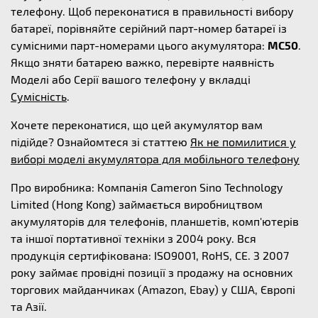
телефону. Щоб переконатися в правильності вибору
батареї, порівняйте серійний парт-номер батареї із
сумісними парт-номерами цього акумулятора:
MC50
.
Якщо зняти батарею важко, перевірте наявність
Моделі або Серії вашого телефону у вкладці
Сумісність
.
Хочете переконатися, що цей акумулятор вам
підійде? Ознайомтеся зі статтею
Як не помилитися у
виборі моделі акумулятора для мобільного телефону
Про виробника: Компанія Cameron Sino Technology
Limited (Hong Kong) займається виробництвом
акумуляторів для телефонів, планшетів, комп'ютерів
та іншої портативної техніки з 2004 року. Вся
продукція сертифікована: ISO9001, RoHS, CE. З 2007
року займає провідні позиції з продажу на основних
торгових майданчиках (Amazon, Ebay) у США, Європі
та Азії.