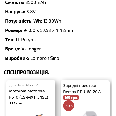
Ємність:
3500mAh
Напруга:
3.8V
Потужність, Wh:
13.30Wh
Розмір:
94.00 x 57.53 x 4.42mm
Тип:
Li-Polymer
Бренд:
X-Longer
Виробник:
Cameron Sino
СПЕЦПРОПОЗИЦІЯ:
Для Droid Maxx 2
Зарядні пристрої
Motorola Motorola
Remax RP-U68 20W
FL40 (CS-MXT154SL)
165 грн.
PD+QC3.0
337 грн.
-50%
330 грн.