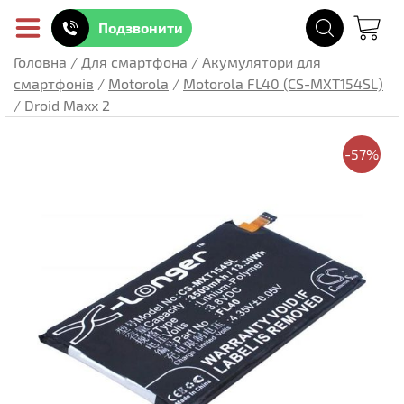
Подзвонити
Головна
/
Для смартфона
/
Акумулятори для
смартфонів
/
Motorola
/
Motorola FL40 (CS-MXT154SL)
/
Droid Maxx 2
-57%