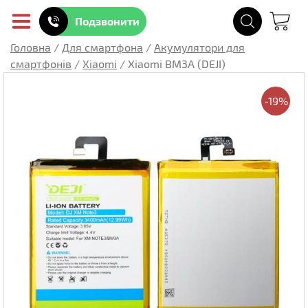
Подзвонити
Головна
/
Для смартфона
/
Акумулятори для
смартфонів
/
Xiaomi
/
Xiaomi BM3A (DEJI)
-19%