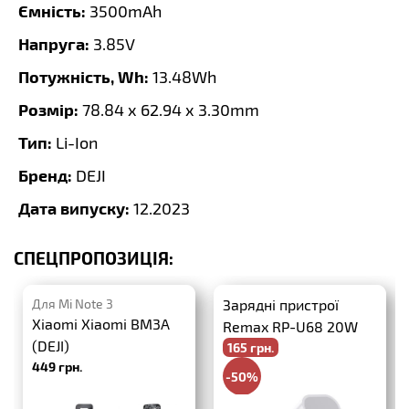
Ємність:
3500mAh
Напруга:
3.85V
Потужність, Wh:
13.48Wh
Розмір:
78.84 x 62.94 x 3.30mm
Тип:
Li-Ion
Бренд:
DEJI
Дата випуску:
12.2023
СПЕЦПРОПОЗИЦІЯ:
Для Mi Note 3
Зарядні пристрої
Xiaomi Xiaomi BM3A
Remax RP-U68 20W
(DEJI)
165 грн.
PD+QC3.0
449 грн.
-50%
330 грн.