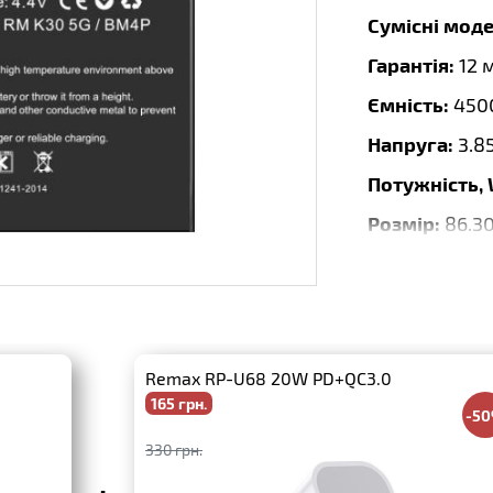
Сумісні моде
Гарантія:
12 
Ємність:
450
Напруга:
3.8
Потужність,
Розмір:
86.3
Тип:
Li-Ion
Бренд:
DEJI
Дата випуску
Remax RP-U68 20W PD+QC3.0
165 грн.
-5
330 грн.