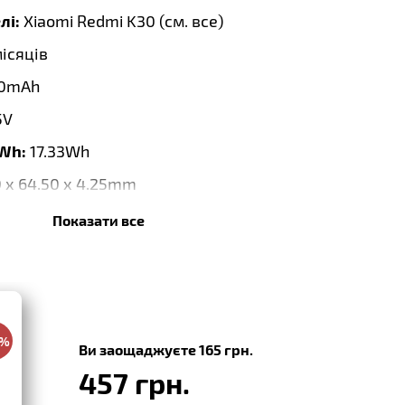
лі:
Xiaomi Redmi K30 (
см. все
)
місяців
0mAh
5V
 Wh:
17.33Wh
0 x 64.50 x 4.25mm
Показати все
:
03.2023
0%
Ви заощаджуєте 165 грн.
457 грн.