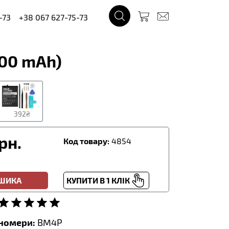
-73
+38 067 627-75-73
500 mAh)
392₴
рн.
Код товару:
4854
ОШИКА
КУПИТИ В 1 КЛІК
тномери:
BM4P