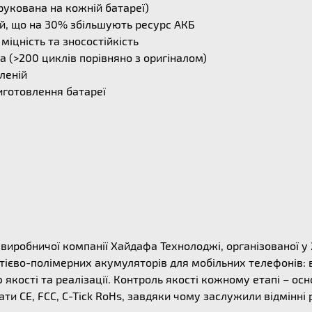
рукована на кожній батареї)
й, що на 30% збільшують ресурс АКБ
міцність та зносостійкість
 (>200 циклів порівняно з оригіналом)
леній
иготовлення батареї
ї виробничої компанії Хайдафа Технолоджі, організованої у
ітієво-полімерних акумуляторів для мобільних телефонів: 
якості та реалізації. Контроль якості кожному етапі – осн
ти CE, FCC, C-Tick RoHs, завдяки чому заслужили відмінні