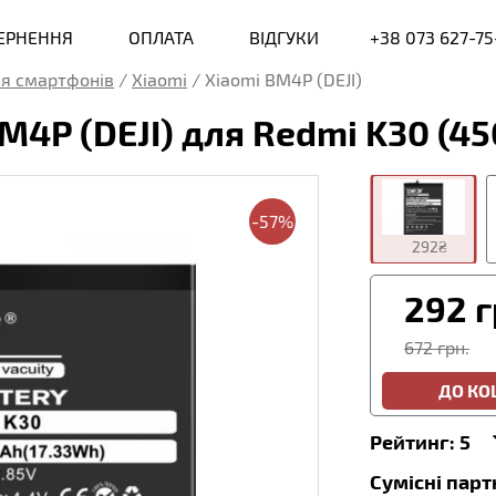
ВЕРНЕННЯ
ОПЛАТА
ВІДГУКИ
+38 073 627-75
я смартфонів
/
Xiaomi
/
Xiaomi BM4P (DEJI)
M4P (DEJI) для Redmi K30 (4
-57%
292₴
292
г
672 грн.
ДО К
Рейтинг:
5
Сумісні пар