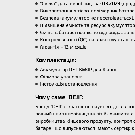
"Свіжа" дата виробництва:
03.2023
(прод
Використання літієво-полімерних батаре
Безпека (акумулятор не перегрівається), 
Підвищена ємність та ресурс акумулятора
Ємність батареї повністю відповідає заяв
Контроль якості (QC) на кожному етапі в
Гарантія – 12 місяців
Комплектація:
Акумулятор DEJI BM4P для Xiaomi
Фірмова упаковка
Інструкція встановлення
Чому саме "DEJI":
Бренд “DEJI” є власністю науково-дослідно
повний цикл виробництва літій-іонних та л
виробництва кінцевого продукту, контролю 
батареї, що випускаються, мають сертифіка