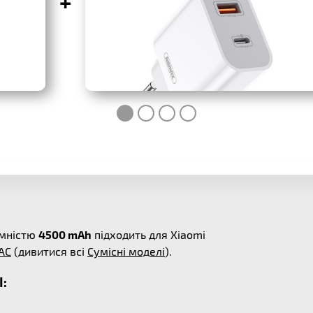
+
ємністю
4500 mAh
підходить для Xiaomi
AC
(дивитися всі
Сумісні моделі
).
I: