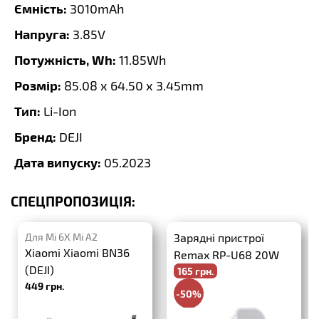
Ємність:
3010mAh
Напруга:
3.85V
Потужність, Wh:
11.85Wh
Розмір:
85.08 x 64.50 x 3.45mm
Тип:
Li-Ion
Бренд:
DEJI
Дата випуску:
05.2023
СПЕЦПРОПОЗИЦІЯ:
Для Mi 6X Mi A2
Зарядні пристрої
Xiaomi Xiaomi BN36
Remax RP-U68 20W
(DEJI)
165 грн.
PD+QC3.0
449 грн.
-50%
330 грн.