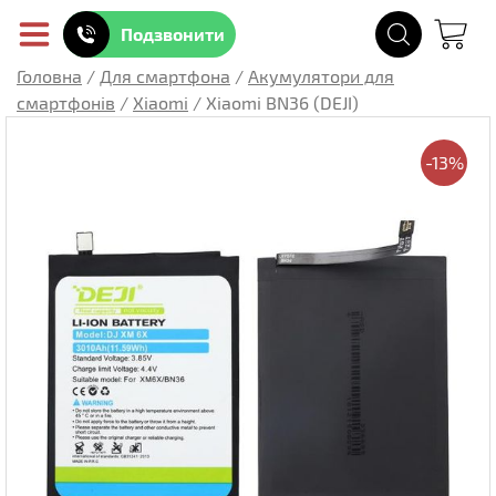
Подзвонити
Головна
/
Для смартфона
/
Акумулятори для
смартфонів
/
Xiaomi
/
Xiaomi BN36 (DEJI)
-13%