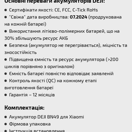
Основні переваги акумуляторів DEJI:
Сертифікати якості: CE, FCC, C-Tick RoHs
"Свіжа" дата виробництва:
07.2024
(продрукована
на кожній батареї)
Використання літієво-полімерних батарей, що на
30% збільшують ресурс АКБ
Безпека (акумулятор не перегрівається), міцність та
зносостійкість
Підвищена ємність та ресурс акумулятора (>200
циклів порівняно з оригіналом)
Ємність батареї повністю відповідає заявленій
Контроль якості (QC) на кожному етапі
виготовлення батареї
Гарантія – 12 місяців
Комплектація:
Акумулятор DEJI BN49 для Xiaomi
Фірмова упаковка
Інструкція встановлення