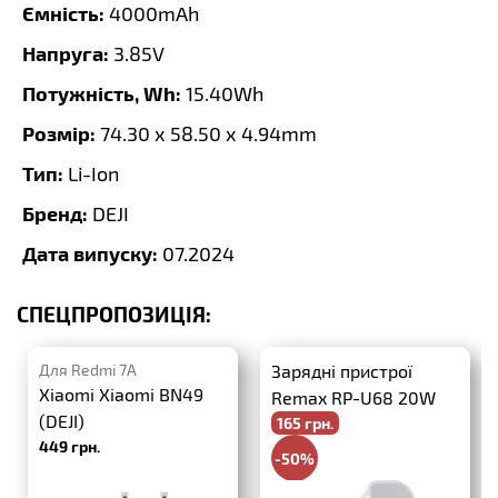
Ємність:
4000mAh
Напруга:
3.85V
Потужність, Wh:
15.40Wh
Розмір:
74.30 x 58.50 x 4.94mm
Тип:
Li-Ion
Бренд:
DEJI
Дата випуску:
07.2024
СПЕЦПРОПОЗИЦІЯ:
Для Redmi 7A
Зарядні пристрої
Xiaomi Xiaomi BN49
Remax RP-U68 20W
(DEJI)
165 грн.
PD+QC3.0
449 грн.
-50%
330 грн.