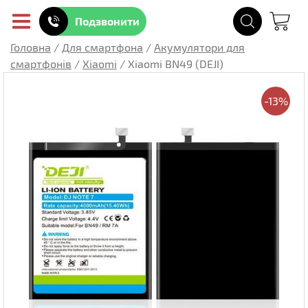
Подзвонити
Головна
/
Для смартфона
/
Акумулятори для
смартфонів
/
Xiaomi
/
Xiaomi BN49 (DEJI)
-13%