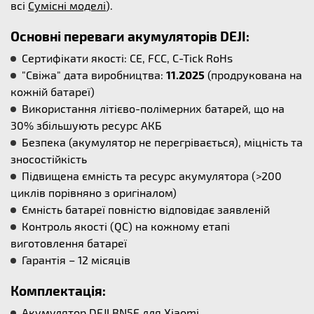
всі
Сумісні моделі
).
Основні переваги акумуляторів DEJI:
Сертифікати якості: CE, FCC, C-Tick RoHs
"Свіжа" дата виробництва:
11.2025
(продрукована на
кожній батареї)
Використання літієво-полімерних батарей, що на
30% збільшують ресурс АКБ
Безпека (акумулятор не перегрівається), міцність та
зносостійкість
Підвищена ємність та ресурс акумулятора (>200
циклів порівняно з оригіналом)
Ємність батареї повністю відповідає заявленій
Контроль якості (QC) на кожному етапі
виготовлення батареї
Гарантія – 12 місяців
Комплектація:
Акумулятор DEJI BN5E для Xiaomi