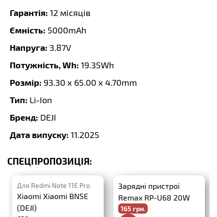
Гарантія:
12 місяців
Ємність:
5000mAh
Напруга:
3.87V
Потужність, Wh:
19.35Wh
Розмір:
93.30 x 65.00 x 4.70mm
Тип:
Li-Ion
Бренд:
DEJI
Дата випуску:
11.2025
СПЕЦПРОПОЗИЦІЯ:
Для Redmi Note 11E Pro
Зарядні пристрої
Xiaomi Xiaomi BN5E
Remax RP-U68 20W
(DEJI)
165 грн.
PD+QC3.0