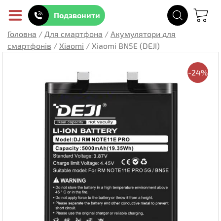
Подзвонити
Головна
/
Для смартфона
/
Акумулятори для
смартфонів
/
Xiaomi
/
Xiaomi BN5E (DEJI)
-24%