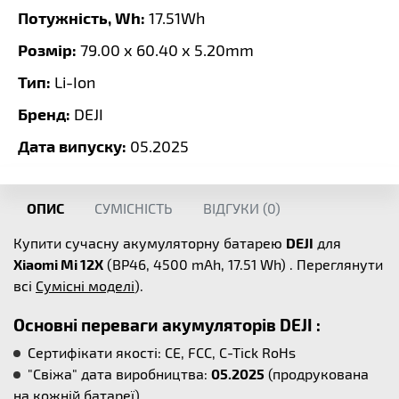
Потужність, Wh:
17.51Wh
Розмір:
79.00 x 60.40 x 5.20mm
Тип:
Li-Ion
Бренд:
DEJI
Дата випуску:
05.2025
ОПИС
СУМІСНІСТЬ
ВІДГУКИ (
0
)
Купити сучасну акумуляторну батарею
DEJI
для
Xiaomi Mi 12X
(BP46, 4500 mAh, 17.51 Wh) . Переглянути
всі
Сумісні моделі
).
Основні переваги акумуляторів DEJI :
Сертифікати якості: CE, FCC, C-Tick RoHs
"Свіжа" дата виробництва:
05.2025
(продрукована
на кожній батареї)