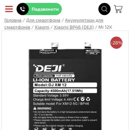
Подзвонити
Головна
/
Для смартфона
/
Акумулятори для
смартфонів
/
Xiaomi
/
Xiaomi BP46 (DEJI)
/
Mi 12X
-28%