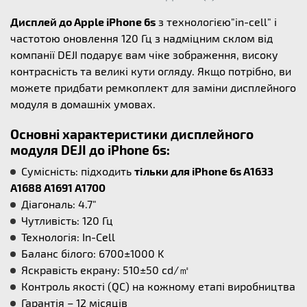
Дисплей до Apple iPhone 6s
з технологією"in-cell" і
частотою оновлення 120 Гц з надміцним склом від
компанії DEJI подарує вам чіке зображення, високу
контрасність та великі кути огляду. Якщо потрібно, ви
можете придбати ремкоплект для заміни дисплейного
модуля в домашніх умовах.
Основні характеристики дисплейного
модуля DEJI до iPhone 6s:
Cумісність: підходить
тільки для iPhone 6s A1633
A1688 A1691 A1700
Діагональ: 4.7"
Чутливість: 120 Гц
Технологія: In-Cell
Баланс білого: 6700±1000 K
Яскравість екрану: 510±50 cd/㎡
Контроль якості (QC) на кожному етапі виробництва
Гарантія – 12 місяців