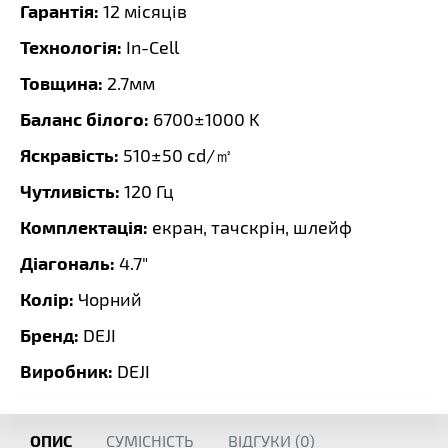
Гарантія:
12 місяців
Технологія:
In-Cell
Товщина:
2.7мм
Баланс білого:
6700±1000 K
Яскравість:
510±50 cd/㎡
Чутливість:
120 Гц
Комплектація:
екран, тачскрін, шлейф
Діагональ:
4.7"
Колір:
Чорний
Бренд:
DEJI
Виробник:
DEJI
ОПИС
СУМІСНІСТЬ
ВІДГУКИ (
0
)