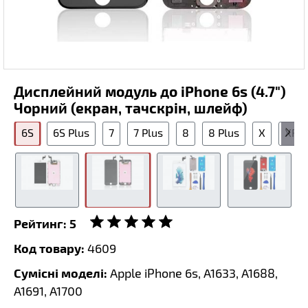
Дисплейний модуль до iPhone 6s (4.7")
Чорний (екран, тачскрін, шлейф)
6S
6S Plus
7
7 Plus
8
8 Plus
X
XR
Рейтинг:
5
Код товару:
4609
Сумісні моделі:
Apple iPhone 6s, A1633, A1688,
A1691, A1700