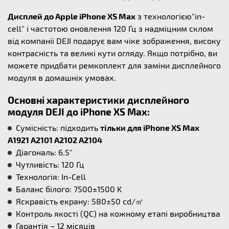
Дисплей до Apple iPhone XS Max
з технологією"in-
cell" і частотою оновлення 120 Гц з надміцним склом
від компанії DEJI подарує вам чіке зображення, високу
контрасність та великі кути огляду. Якщо потрібно, ви
можете придбати ремкоплект для заміни дисплейного
модуля в домашніх умовах.
Основні характеристики дисплейного
модуля DEJI до iPhone XS Max:
Cумісність: підходить
тільки для iPhone XS Max
A1921 A2101 A2102 A2104
Діагональ: 6.5"
Чутливість: 120 Гц
Технологія: In-Cell
Баланс білого: 7500±1500 K
Яскравість екрану: 580±50 cd/㎡
Контроль якості (QC) на кожному етапі виробництва
Гарантія – 12 місяців