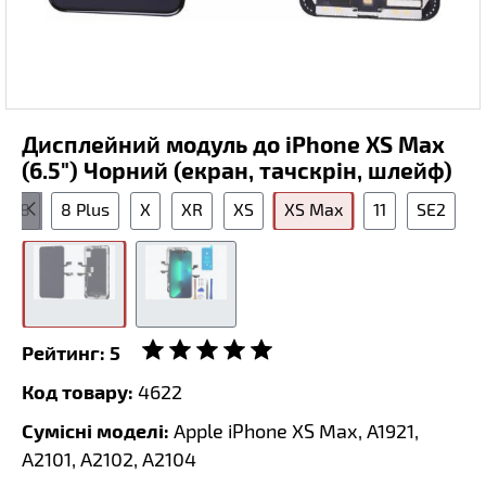
Дисплейний модуль до iPhone XS Max
(6.5") Чорний (екран, тачскрін, шлейф)
8
8 Plus
X
XR
XS
XS Max
11
SE2
Рейтинг:
5
Код товару:
4622
Сумісні моделі:
Apple iPhone XS Max, A1921,
A2101, A2102, A2104