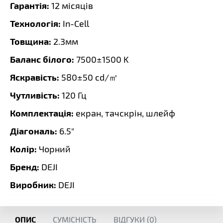
Гарантія:
12 місяців
Технологія:
In-Cell
Товщина:
2.3мм
Баланс білого:
7500±1500 K
Яскравість:
580±50 cd/㎡
Чутливість:
120 Гц
Комплектація:
екран, тачскрін, шлейф
Діагональ:
6.5"
Колір:
Чорний
Бренд:
DEJI
Виробник:
DEJI
ОПИС
СУМІСНІСТЬ
ВІДГУКИ (
0
)