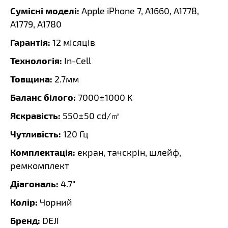
Сумісні моделі:
Apple iPhone 7, A1660, A1778,
A1779, A1780
Гарантія:
12 місяців
Технологія:
In-Cell
Товщина:
2.7мм
Баланс білого:
7000±1000 K
Яскравість:
550±50 cd/㎡
Чутливість:
120 Гц
Комплектація:
екран, тачскрін, шлейф,
ремкомплект
Діагональ:
4.7"
Колір:
Чорний
Бренд:
DEJI