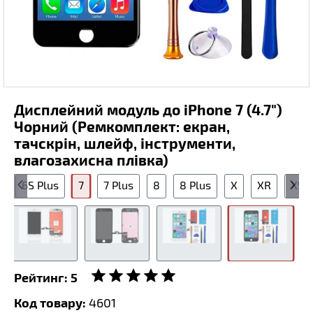
Дисплейний модуль до iPhone 7 (4.7")
Чорний (Ремкомплект: екран,
тачскрін, шлейф, інструменти,
влагозахисна плівка)
S
6S Plus
7
7 Plus
8
8 Plus
X
XR
XS
Рейтинг:
5
Код товару:
4601