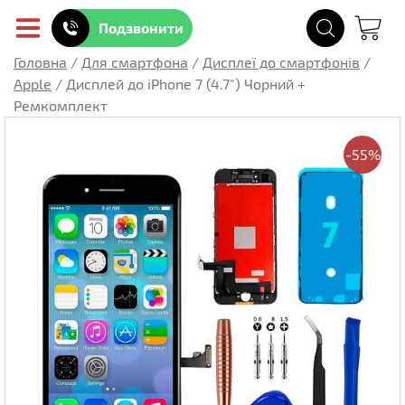
Подзвонити
Головна
/
Для смартфона
/
Дисплеї до смартфонів
/
Apple
/
Дисплей до iPhone 7 (4.7") Чорний +
Ремкомплект
-55%