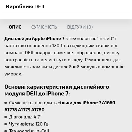
Виробник:
DEJI
ОПИС
СУМІСНІСТЬ
ВІДГУКИ (
0
)
Дисплей до Apple iPhone 7
з технологією"in-cell" і
частотою оновлення 120 Гц з надміцним склом від
компанії DEJI подарує вам чіке зображення, високу
контрасність та великі кути огляду. Ремкоплект дає
можливість замінити дисплейний модуль в домашніх
умовах.
Основні характеристики дисплейного
модуля DEJI до iPhone 7:
Cумісність: підходить
тільки для iPhone 7 A1660
A1778 A1779 A1780
Діагональ: 4.7"
Чутливість: 120 Гц
Технологія: In-Cell