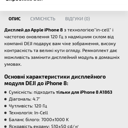
ОПИС
СУМІСНІСТЬ
ВІДГУКИ (
0
)
Дисплей до Apple iPhone 8
з технологією"in-cell" і
частотою оновлення 120 Гц з надміцним склом від
компанії DEJI подарує вам чіке зображення, високу
контрасність та великі кути огляду. Ремкоплект дає
можливість замінити дисплейний модуль в домашніх
умовах.
Основні характеристики дисплейного
модуля DEJI до iPhone 8:
Cумісність: підходить
тільки для iPhone 8 A1863
Діагональ: 4.7"
Чутливість: 120 Гц
Технологія: In-Cell
Баланс білого: 7000±1000 K
Яскравість екрану: 510±50 cd/㎡