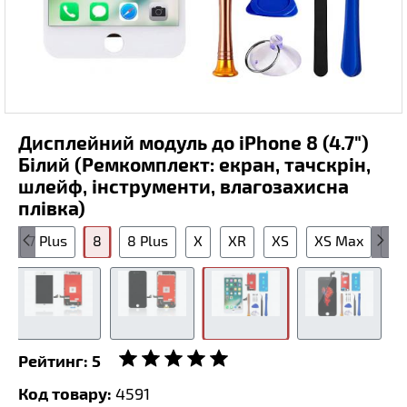
Дисплейний модуль до iPhone 8 (4.7")
Білий (Ремкомплект: екран, тачскрін,
шлейф, інструменти, влагозахисна
плівка)
7
7 Plus
8
8 Plus
X
XR
XS
XS Max
11
Рейтинг:
5
Код товару:
4591