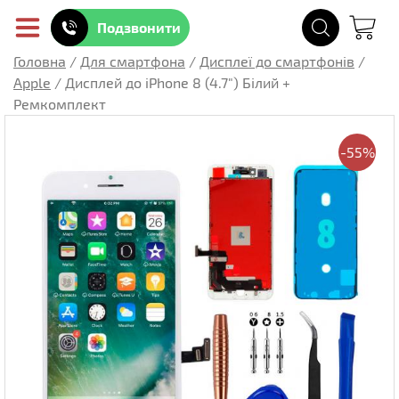
Подзвонити
Головна
/
Для смартфона
/
Дисплеї до смартфонів
/
Apple
/
Дисплей до iPhone 8 (4.7") Білий +
Ремкомплект
-55%