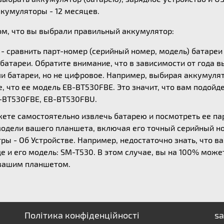
ккумуляторы - 12 месяцев.
ом, что вы выбрали правильный аккумулятор:
 - сравнить парт-номер (серийный номер, модель) батаре
батареи. Обратите внимание, что в зависимости от года 
 батареи, но не цифровое. Например, выбирая аккумулятор
, что ее модель EB-BT530FBE. Это значит, что вам подой
-BT530FBE, EB-BT530FBU.
жете самостоятельно извлечь батарею и посмотреть ее п
модели вашего планшета, включая его точный серийный н
ы - Об Устройстве. Например, недостаточно знать, что ва
е и его модель: SM-T530. В этом случае, вы на 100% мож
 вашим планшетом.
Політика конфіденційності
sa