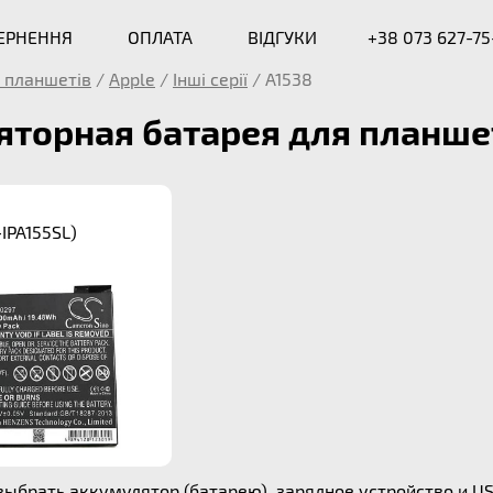
ВЕРНЕННЯ
ОПЛАТА
ВІДГУКИ
+38 073 627-75
 планшетів
/
Apple
/
Інші серії
/
A1538
торная батарея для планшет
-IPA155SL)
ыбрать аккумулятор (батарею), зарядное устройство и US