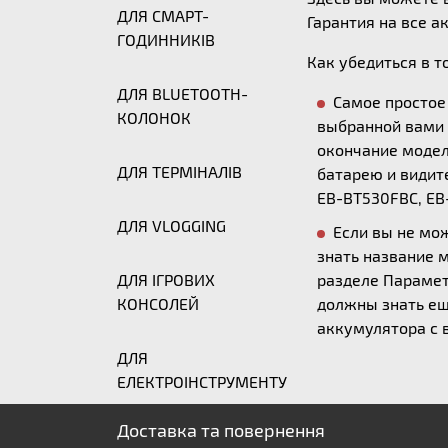
ДЛЯ СМАРТ-
Гарантия на все а
ГОДИННИКІВ
Как убедиться в т
ДЛЯ BLUETOOTH-
Самое простое
КОЛОНОК
выбранной вами 
окончание модели
ДЛЯ ТЕРМІНАЛІВ
батарею и видите
EB-BT530FBC, EB
ДЛЯ VLOGGING
Если вы не мо
знать название 
ДЛЯ ІГРОВИХ
разделе Параметр
КОНСОЛЕЙ
должны знать ещ
аккумулятора с
ДЛЯ
ЕЛЕКТРОІНСТРУМЕНТУ
Доставка та повернення