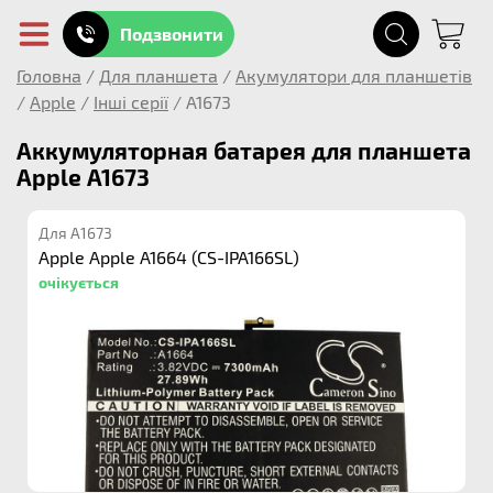
Подзвонити
Головна
/
Для планшета
/
Акумулятори для планшетів
/
Apple
/
Інші серії
/
A1673
Аккумуляторная батарея для планшета
Apple A1673
Для A1673
Apple Apple A1664 (CS-IPA166SL)
очікується