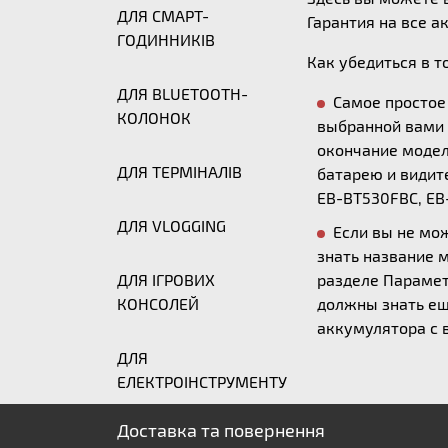
ДЛЯ СМАРТ-
Гарантия на все а
ГОДИННИКІВ
Как убедиться в т
ДЛЯ BLUETOOTH-
Самое простое
КОЛОНОК
выбранной вами 
окончание модели
ДЛЯ ТЕРМІНАЛІВ
батарею и видите
EB-BT530FBC, EB
ДЛЯ VLOGGING
Если вы не мо
знать название 
ДЛЯ ІГРОВИХ
разделе Параметр
КОНСОЛЕЙ
должны знать ещ
аккумулятора с
ДЛЯ
ЕЛЕКТРОІНСТРУМЕНТУ
Доставка та повернення