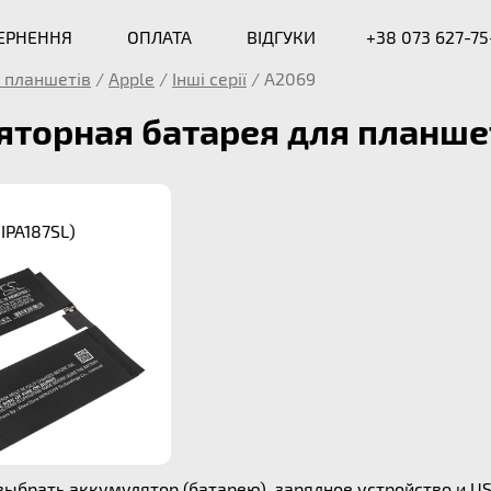
ВЕРНЕННЯ
ОПЛАТА
ВІДГУКИ
+38 073 627-75
 планшетів
/
Apple
/
Інші серії
/
A2069
торная батарея для планше
-IPA187SL)
выбрать аккумулятор (батарею), зарядное устройство и US