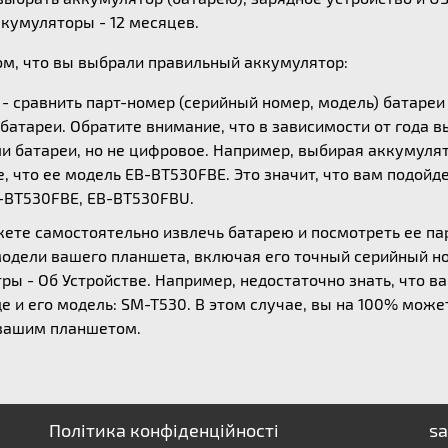
ккумуляторы - 12 месяцев.
ом, что вы выбрали правильный аккумулятор:
 - сравнить парт-номер (серийный номер, модель) батаре
батареи. Обратите внимание, что в зависимости от года 
 батареи, но не цифровое. Например, выбирая аккумулятор
, что ее модель EB-BT530FBE. Это значит, что вам подой
-BT530FBE, EB-BT530FBU.
жете самостоятельно извлечь батарею и посмотреть ее п
модели вашего планшета, включая его точный серийный н
ы - Об Устройстве. Например, недостаточно знать, что ва
е и его модель: SM-T530. В этом случае, вы на 100% мож
 вашим планшетом.
Політика конфіденційності
sa