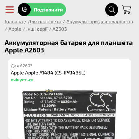
Подзвонити
Головна
/
Для планшета
/
Акумулятори для планшетів
/
Apple
/
Інші серії
/
A2603
Аккумуляторная батарея для планшета
Apple A2603
Для A2603
Apple Apple A1484 (CS-IPA148SL)
очікується