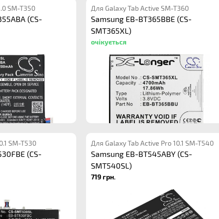
8.0 SM-T350
Для Galaxy Tab Active SM-T360
55ABA (CS-
Samsung EB-BT365BBE (CS-
SMT365XL)
очікується
10.1 SM-T530
Для Galaxy Tab Active Pro 10.1 SM-T540
30FBE (CS-
Samsung EB-BT545ABY (CS-
SMT540SL)
719 грн.