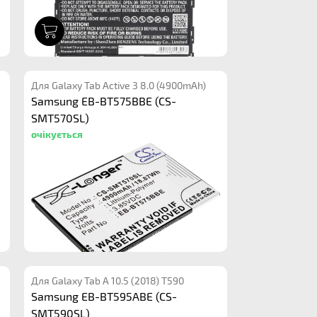
1
Для Galaxy Tab Active 3 8.0 (4900mAh)
Samsung EB-BT575BBE (CS-
SMT570SL)
очікується
Для Galaxy Tab A 10.5 (2018) T590
Samsung EB-BT595ABE (CS-
SMT590SL)