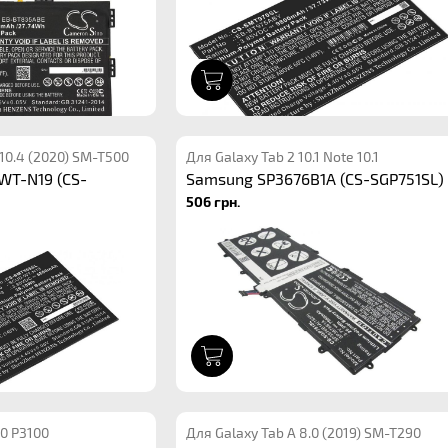
1
 10.4 (2020) SM-T500
Для Galaxy Tab 2 10.1 Note 10.1
WT-N19 (CS-
Samsung SP3676B1A (CS-SGP751SL)
506 грн.
1
.0 P3100
Для Galaxy Tab A 8.0 (2019) SM-T290