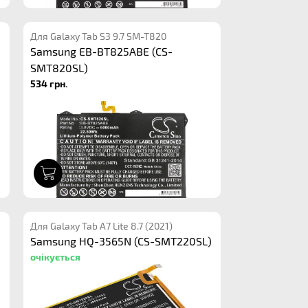
Для Galaxy Tab S3 9.7 SM-T820
Samsung EB-BT825ABE (CS-
SMT820SL)
534 грн.
1
Для Galaxy Tab A7 Lite 8.7 (2021)
Samsung HQ-3565N (CS-SMT220SL)
очікується