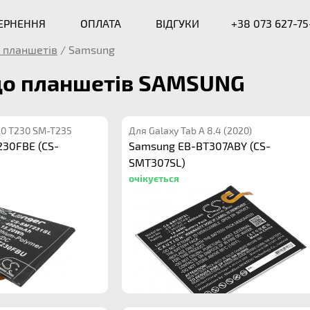
ВЕРНЕННЯ
ОПЛАТА
ВІДГУКИ
+38 073 627-75
 планшетів
/
Samsung
 до планшетів SAMSUNG
7.0 T230 SM-T235
Для Galaxy Tab A 8.4 (2020)
30FBE (CS-
Samsung EB-BT307ABY (CS-
SMT307SL)
очікується