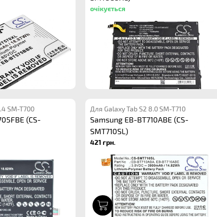
очікується
8.4 SM-T700
Для Galaxy Tab S2 8.0 SM-T710
05FBE (CS-
Samsung EB-BT710ABE (CS-
SMT710SL)
421 грн.
1