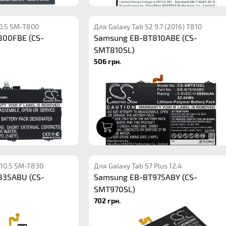
10.5 SM-T800
Для Galaxy Tab S2 9.7 (2016) T810
800FBE (CS-
Samsung EB-BT810ABE (CS-
SMT810SL)
506 грн.
1
 10.5 SM-T830
Для Galaxy Tab S7 Plus 12.4
835ABU (CS-
Samsung EB-BT975ABY (CS-
SMT970SL)
702 грн.