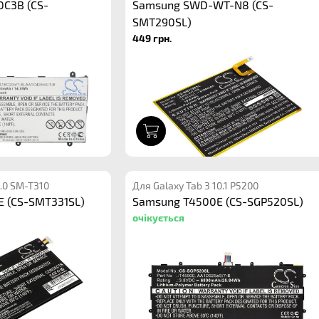
C3B (CS-
Samsung SWD-WT-N8 (CS-
SMT290SL)
449 грн.
1
8.0 SM-T310
Для Galaxy Tab 3 10.1 P5200
 (CS-SMT331SL)
Samsung T4500E (CS-SGP520SL)
очікується