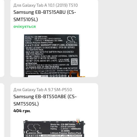
Для Galaxy Tab A 10.1 (2019) T510
Samsung EB-BT515ABU (CS-
SMT510SL)
очікується
Для Galaxy Tab A 9.7 SM-P550
Samsung EB-BT550ABE (CS-
SMT550SL)
404 грн.