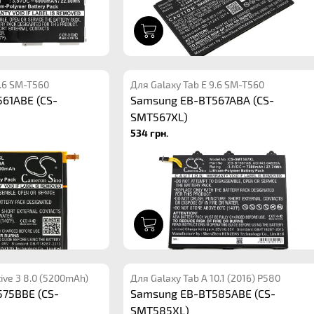
1
9.6 SM-T560
Для Galaxy Tab E 9.6 SM-T560
61ABE (CS-
Samsung EB-BT567ABA (CS-
SMT567XL)
534 грн.
1
ive 3 8.0 (5200mAh)
Для Galaxy Tab A 10.1 (2016) P580
75BBE (CS-
Samsung EB-BT585ABE (CS-
SMT585XL)