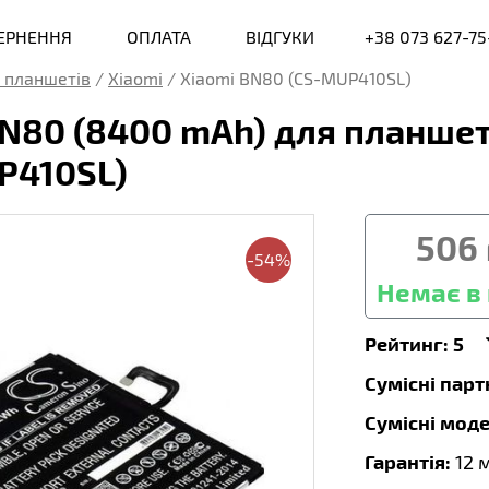
ВЕРНЕННЯ
ОПЛАТА
ВІДГУКИ
+38 073 627-75
 планшетів
/
Xiaomi
/
Xiaomi BN80 (CS-MUP410SL)
N80 (8400 mAh) для планшета
P410SL)
506
-54%
Немає в 
Рейтинг:
5
Сумісні пар
Сумісні моде
Гарантія:
12 