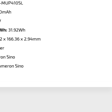
-MUP410SL
0mAh
V
 Wh:
31.92Wh
2 x 166.36 x 2.94mm
er
on Sino
ameron Sino