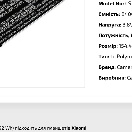
Model No:
CS
Ємність:
840
Напруга:
3.8
Потужність,
Розмір:
154.4
Тип:
Li-Polym
Бренд:
Camer
Виробник:
C
92 Wh) підходить для планшетів
Xiaomi