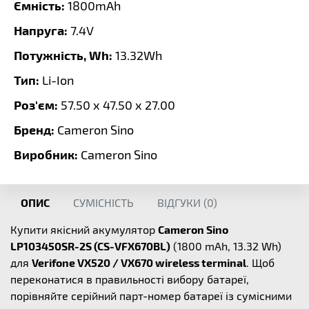
Ємність:
1800mAh
Напруга:
7.4V
Потужність, Wh:
13.32Wh
Тип:
Li-Ion
Роз'єм:
57.50 x 47.50 x 27.00
Бренд:
Cameron Sino
Виробник:
Cameron Sino
ОПИС
СУМІСНІСТЬ
ВІДГУКИ (
0
)
Купити якісний акумулятор
Cameron Sino
LP103450SR-2S (CS-VFX670BL)
(1800 mAh, 13.32 Wh)
для
Verifone VX520 / VX670 wireless terminal
. Щоб
переконатися в правильності вибору батареї,
порівняйте серійний парт-номер батареї із сумісними