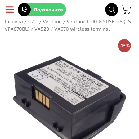
Подзвонити
Головна
/
..
/
..
/
Verifone
/
Verifone LP103450SR-2S (CS-
VFX670BL)
/
VX520 / VX670 wireless terminal
-13%