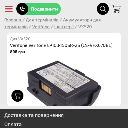
Подзвонити
Головна
/
Для терміналів
/
Акумулятори для
терміналів
/
Verifone
/
Інші серії
/
VX520
Для VX520
Verifone Verifone LP103450SR-2S (CS-VFX670BL)
898 грн.
1
Доставка та повернення
Оплата