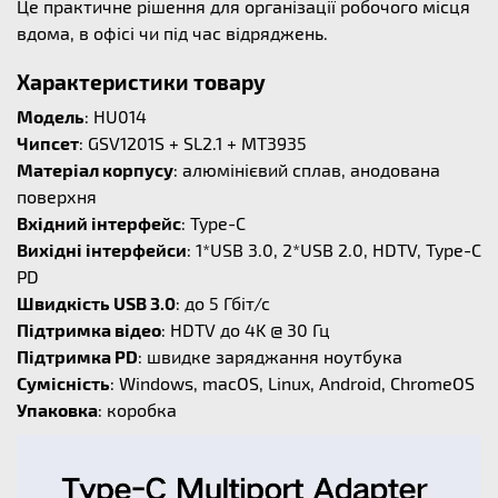
Це практичне рішення для організації робочого місця
вдома, в офісі чи під час відряджень.
Характеристики товару
Модель
: HU014
Чипсет
: GSV1201S + SL2.1 + MT3935
Матеріал корпусу
: алюмінієвий сплав, анодована
поверхня
Вхідний інтерфейс
: Type-C
Вихідні інтерфейси
: 1*USB 3.0, 2*USB 2.0, HDTV, Type-C
PD
Швидкість USB 3.0
: до 5 Гбіт/с
Підтримка відео
: HDTV до 4K @ 30 Гц
Підтримка PD
: швидке заряджання ноутбука
Сумісність
: Windows, macOS, Linux, Android, ChromeOS
Упаковка
: коробка