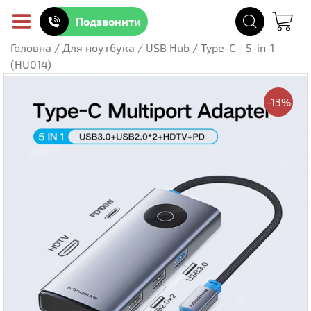
Подзвонити
Головна
/
Для ноутбука
/
USB Hub
/
Type-C - 5-in-1
(HU014)
-13%