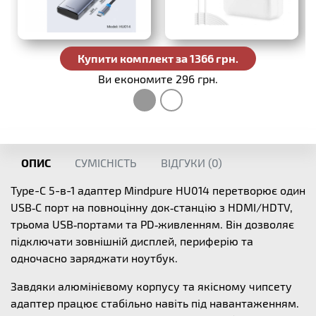
Купити комплект за 1366 грн.
Ви економите 296 грн.
ОПИС
СУМІСНІСТЬ
ВІДГУКИ (
0
)
Type-C 5-в-1 адаптер Mindpure HU014 перетворює один
USB‑C порт на повноцінну док‑станцію з HDMI/HDTV,
трьома USB‑портами та PD‑живленням. Він дозволяє
підключати зовнішній дисплей, периферію та
одночасно заряджати ноутбук.
Завдяки алюмінієвому корпусу та якісному чипсету
адаптер працює стабільно навіть під навантаженням.