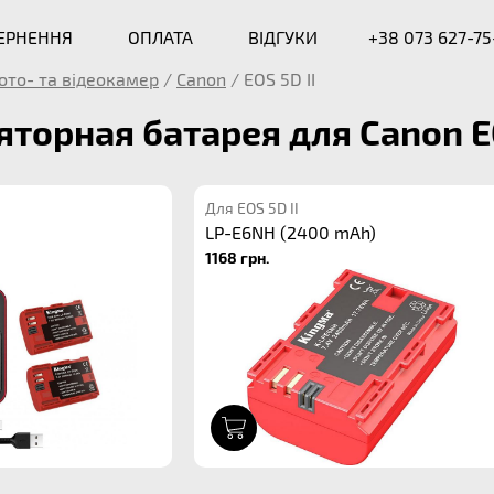
ВЕРНЕННЯ
ОПЛАТА
ВІДГУКИ
+38 073 627-75
ото- та відеокамер
/
Canon
/
EOS 5D II
торная батарея для Canon EO
Для EOS 5D II
LP-E6NH (2400 mAh)
1168 грн.
1