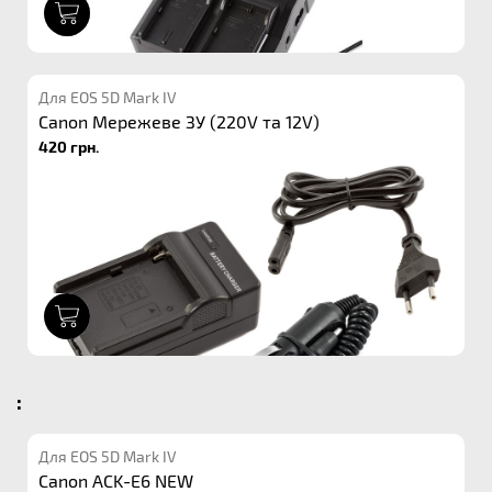
1
Для EOS 5D Mark IV
Canon Мережеве ЗУ (220V та 12V)
420 грн.
1
:
Для EOS 5D Mark IV
Canon ACK-E6 NEW