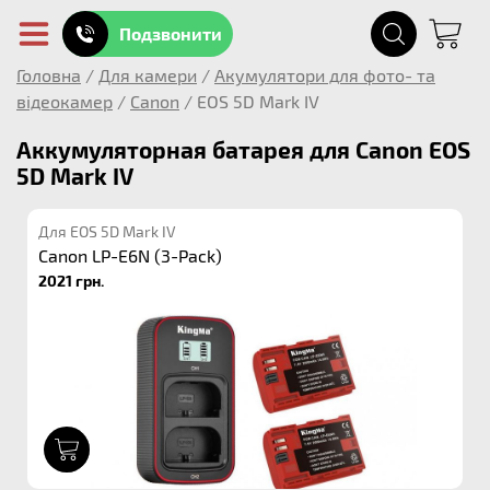
Подзвонити
Головна
/
Для камери
/
Акумулятори для фото- та
відеокамер
/
Canon
/
EOS 5D Mark IV
Аккумуляторная батарея для Canon EOS
5D Mark IV
Для EOS 5D Mark IV
Canon LP-E6N (3-Pack)
2021 грн.
1