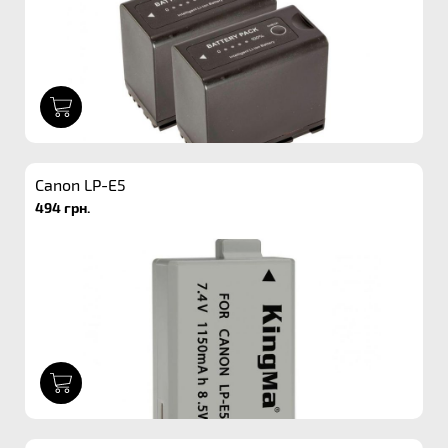
1
Canon LP-E5
494 грн.
1