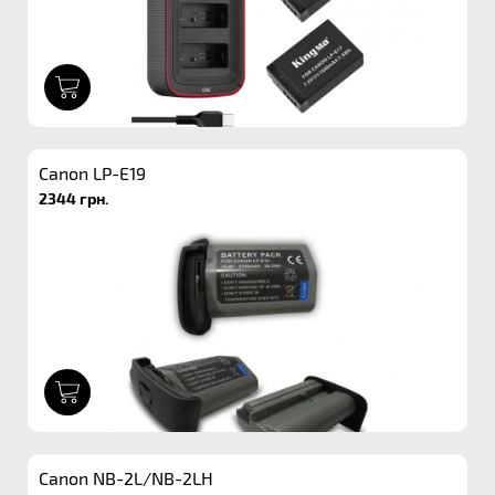
1
Canon LP-E19
2344 грн.
1
Canon NB-2L/NB-2LH