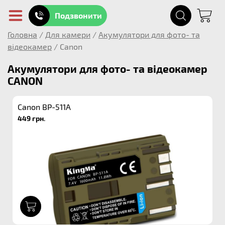
Подзвонити
Головна
/
Для камери
/
Акумулятори для фото- та
відеокамер
/
Canon
Акумулятори для фото- та відеокамер
CANON
Canon BP-511A
449 грн.
1