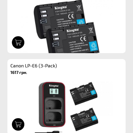
1
Canon LP-E6 (3-Pack)
1617 грн.
1