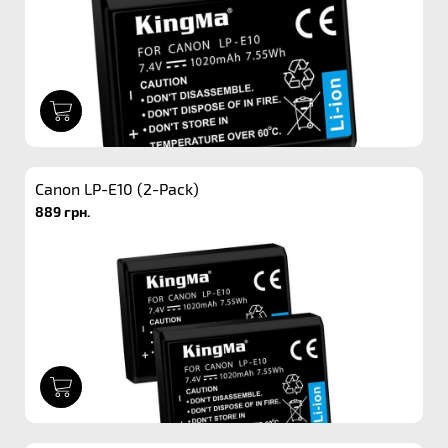
1
Canon LP-E10 (2-Pack)
889 грн.
1