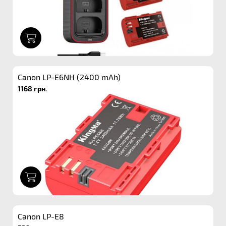
1
Canon LP-E6NH (2400 mAh)
1168 грн.
1
Canon LP-E8