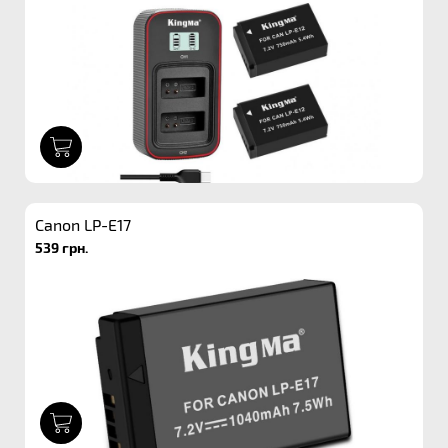
1
Canon LP-E17
539 грн.
1