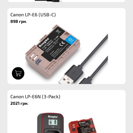
Canon LP-E6 (USB-C)
898 грн.
1
Canon LP-E6N (3-Pack)
2021 грн.