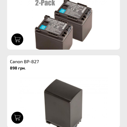
1
Canon BP-827
898 грн.
1