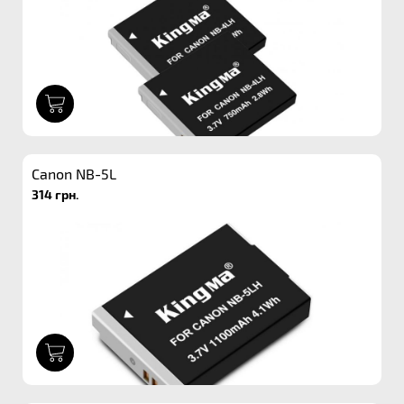
1
Canon NB-5L
314 грн.
1