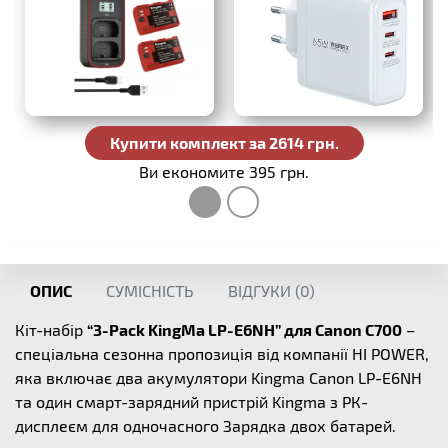
Купити комплект за 2614 грн.
Ви економите 395 грн.
ОПИС
СУМІСНІСТЬ
ВІДГУКИ (
0
)
Кіт-набір
“3-Pack KingMa LP-E6NH” для Canon C700
–
спеціальна сезонна пропозиція від компанії HI POWER,
яка включає два акумулятори Kingma Canon LP-E6NH
та один смарт-зарядний пристрій Kingma з РК-
дисплеєм для одночасного Зарядка двох батарей.