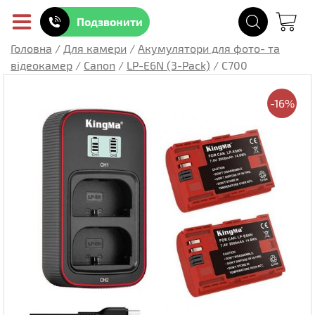
Подзвонити
Головна
/
Для камери
/
Акумулятори для фото- та
відеокамер
/
Canon
/
LP-E6N (3-Pack)
/
C700
-16%