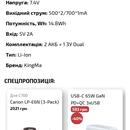
Напруга:
7.4V
Вихідний струм:
500*2/700*1mA
Потужність, Wh:
14.8Wh
Вхід:
5V 2A
Комплектація:
2 АКБ + 1 ЗУ Dual
Тип:
Li-Ion
Бренд:
KingMa
СПЕЦПРОПОЗИЦІЯ:
Для C700
USB-C 65W GaN
Canon LP-E6N (3-Pack)
PD+QC 3xUSB
2021 грн.
593 грн.
-40%
988 грн.