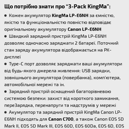
Що потрібно знати про “3-Pack KingMa”:
Кожен акумулятор
KingMa LP-E6NH
за ємністю,
якістю та функціональністю повністю відповідає
оригінальному акумулятору
Canon LP-E6NH
Швидкий зарядний пристрій KingMa LP-E6NH
дозволяє одночасно заряджати 2 батареї. Поточний
стан заряду акумулятора відображається на РК-
дисплеї
Type-C порт дозволяє заряджати ваші акумулятори
від будь-якого джерела живлення: USB зарядки,
зовнішнього акумулятора (повербанка), комп'ютера,
автомобільної мережі та ін.
Зарядний пристрій оснащений багаторівневою
системою безпеки: захист від короткого замикання,
переЗарядка, перенапруги та надструмів у мережі
Акумулятор та зарядний пристрій KingMa Canon LP-
E6NH підходять для
Canon C700
, а також Canon EOS 5D
Mark II, EOS 5D Mark III, EOS 60D, EOS 60Da, EOS 6D, EOS