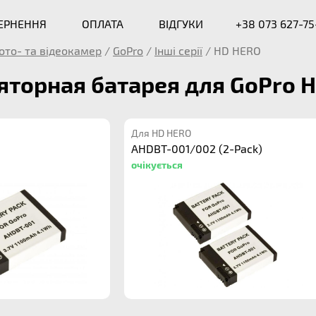
ВЕРНЕННЯ
ОПЛАТА
ВІДГУКИ
+38 073 627-75
ото- та відеокамер
/
GoPro
/
Інші серії
/
HD HERO
торная батарея для GoPro 
Для HD HERO
AHDBT-001/002 (2-Pack)
очікується