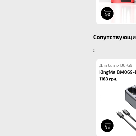
1
Сопутствующие
:
Для Lumix DC-G9
KingMa BM069-B
1168 грн.
1