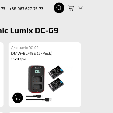
-73
+38 067 627-75-73
ic Lumix DC-G9
Для Lumix DC-G9
DMW-BLF19E (3-Pack)
1520 грн.
1