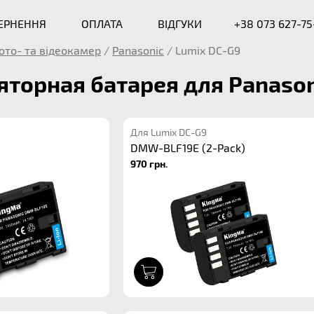
ВЕРНЕННЯ
ОПЛАТА
ВІДГУКИ
+38 073 627-75
ото- та відеокамер
/
Panasonic
/
Lumix DC-G9
торная батарея для Panason
Для Lumix DC-G9
DMW-BLF19E (2-Pack)
970 грн.
1