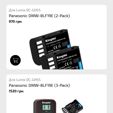
Для Lumix DC-GH5S
Panasonic DMW-BLF19E (2-Pack)
970 грн.
1
Для Lumix DC-GH5S
Panasonic DMW-BLF19E (3-Pack)
1520 грн.