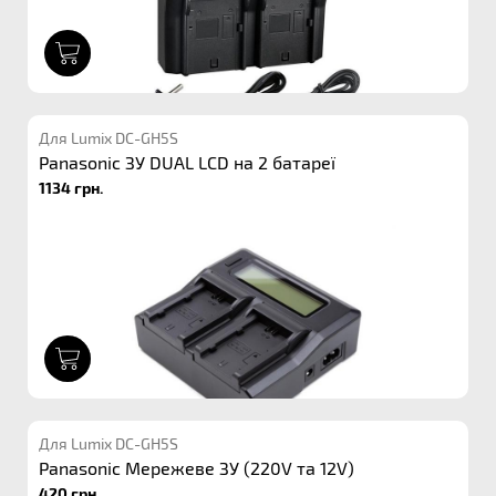
1
Для Lumix DC-GH5S
Panasonic ЗУ DUAL LCD на 2 батареї
1134 грн.
1
Для Lumix DC-GH5S
Panasonic Мережеве ЗУ (220V та 12V)
420 грн.