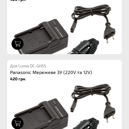
1
Для Lumix DC-GH5S
Panasonic Мережеве ЗУ (220V та 12V)
420 грн.
1