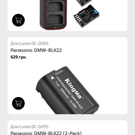
1
Для Lumix DC-GH5S
Panasonic DMW-BLK22
629 грн.
1
Для Lumix DC-GH5S
Panasonic DMW-BLK22 (2-Pack)