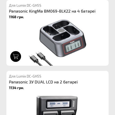
Для Lumix DC-GH5S
Panasonic KingMa BM069-BLK22 на 4 батареї
1168 грн.
1
Для Lumix DC-GH5S
Panasonic ЗУ DUAL LCD на 2 батареї
1134 грн.