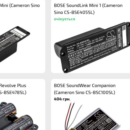
Mini (Cameron Sino
BOSE SoundLink Mini 1 (Cameron
Sino CS-BSE405SL)
очікується
Revolve Plus
BOSE SoundWear Companion
CS-BSE478SL)
(Cameron Sino CS-BSC100SL)
404 грн.