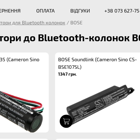
ВЕРНЕННЯ
ОПЛАТА
ВІДГУКИ
+38 073 627-75
тори для Bluetooth колонок
/
BOSE
ори до Bluetooth-колонок 
V35 (Cameron Sino
BOSE Soundlink (Cameron Sino CS-
BSE107SL)
1347 грн.
1