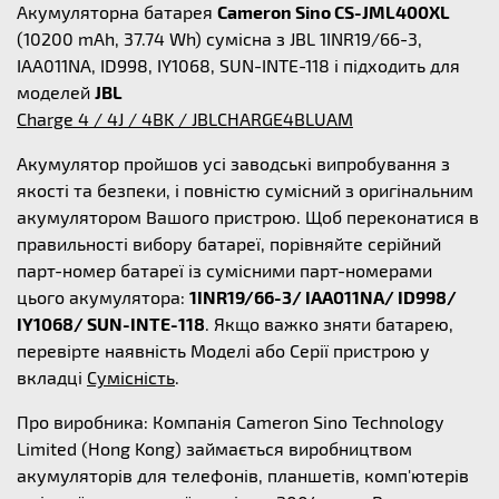
Акумуляторна батарея
Cameron Sino CS-JML400XL
(10200 mAh, 37.74 Wh) сумісна з JBL 1INR19/66-3,
IAA011NA, ID998, IY1068, SUN-INTE-118 і підходить для
моделей
JBL
Charge 4 / 4J / 4BK / JBLCHARGE4BLUAM
Акумулятор пройшов усі заводські випробування з
якості та безпеки, і повністю сумісний з оригінальним
акумулятором Вашого пристрою. Щоб переконатися в
правильності вибору батареї, порівняйте серійний
парт-номер батареї із сумісними парт-номерами
цього акумулятора:
1INR19/66-3/ IAA011NA/ ID998/
IY1068/ SUN-INTE-118
. Якщо важко зняти батарею,
перевірте наявність Моделі або Серії пристрою у
вкладці
Сумісність
.
Про виробника: Компанія Cameron Sino Technology
Limited (Hong Kong) займається виробництвом
акумуляторів для телефонів, планшетів, комп'ютерів