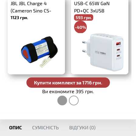
JBL JBL Charge 4
USB-C 65W GaN
(Cameron Sino CS-
PD+QC 3xUSB
1123 грн.
593 грн.
JML400XL)
-40%
988 грн.
Купити комплект за 1716 грн.
Ви економите 395 грн.
ОПИС
СУМІСНІСТЬ
ВІДГУКИ (
0
)