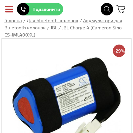
Подзвонити
Головна
/
Для bluetooth-колонок
/
Акумулятори для
Bluetooth колонок
/
JBL
/
JBL Charge 4 (Cameron Sino
CS-JML400XL)
-29%