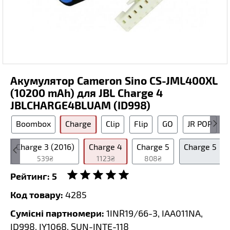
Акумулятор Cameron Sino CS-JML400XL
(10200 mAh) для JBL Charge 4
JBLCHARGE4BLUAM (ID998)
Boombox
Charge
Clip
Flip
GO
JR POP
3
Charge 3 (2016)
Charge 4
Charge 5
Charge 5
539₴
1123₴
808₴
Рейтинг:
5
Код товару:
4285
Сумісні партномери:
1INR19/66-3, IAA011NA,
ID998, IY1068, SUN-INTE-118