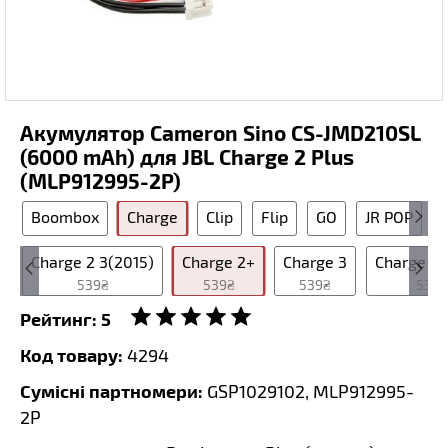
Акумулятор Cameron Sino CS-JMD210SL
(6000 mAh) для JBL Charge 2 Plus
(MLP912995-2P)
Boombox
Charge
Clip
Flip
GO
JR POP
1
Charge 2 3(2015)
Charge 2+
Charge 3
Charge 3 
539₴
539₴
539₴
539₴
Рейтинг:
5
Код товару:
4294
Сумісні партномери:
GSP1029102, MLP912995-
2P