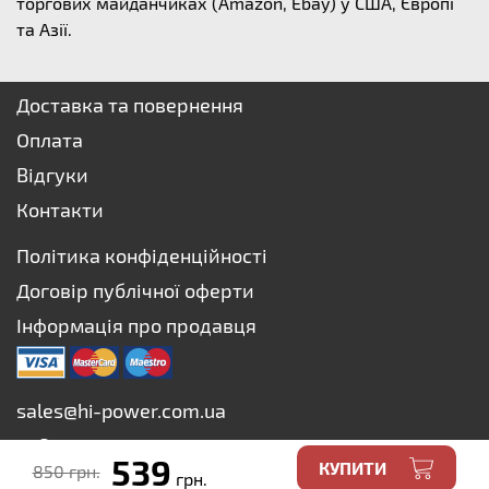
торгових майданчиках (Amazon, Ebay) у США, Європі
та Азії.
Доставка та повернення
Оплата
Відгуки
Контакти
Політика конфіденційності
Договір публічної оферти
Інформація про продавця
sales@hi-power.com.ua
+38 073 627-75-73
539
КУПИТИ
850 грн.
+38 067 627-75-73
грн.