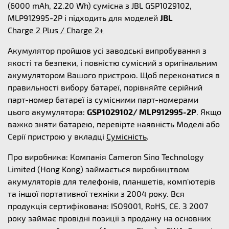
(6000 mAh, 22.20 Wh) сумісна з JBL GSP1029102,
MLP912995-2P і підходить для моделей
JBL
Charge 2 Plus / Charge 2+
Акумулятор пройшов усі заводські випробування з
якості та безпеки, і повністю сумісний з оригінальним
акумулятором Вашого пристрою. Щоб переконатися в
правильності вибору батареї, порівняйте серійний
парт-номер батареї із сумісними парт-номерами
цього акумулятора:
GSP1029102/ MLP912995-2P
. Якщо
важко зняти батарею, перевірте наявність Моделі або
Серії пристрою у вкладці
Сумісність
.
Про виробника: Компанія Cameron Sino Technology
Limited (Hong Kong) займається виробництвом
акумуляторів для телефонів, планшетів, комп'ютерів
та іншої портативної техніки з 2004 року. Вся
продукція сертифікована: ISO9001, RoHS, CE. З 2007
року займає провідні позиції з продажу на основних