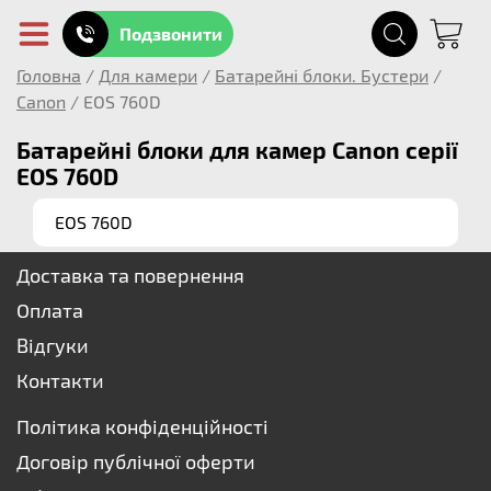
Подзвонити
Головна
/
Для камери
/
Батарейні блоки. Бустери
/
Canon
/
EOS 760D
Батарейні блоки для камер Canon серії
EOS 760D
EOS 760D
Доставка та повернення
Оплата
Відгуки
Контакти
Політика конфіденційності
Договір публічної оферти