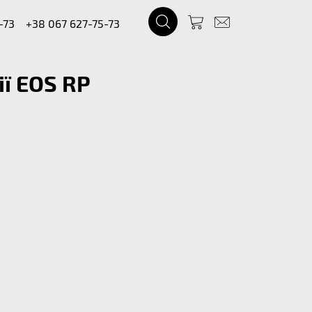
-73
+38 067 627-75-73
ї EOS RP