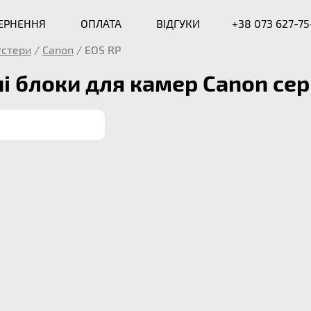
ВЕРНЕННЯ
ОПЛАТА
ВІДГУКИ
+38 073 627-75
устери
/
Canon
/
EOS RP
і блоки для камер Canon сері