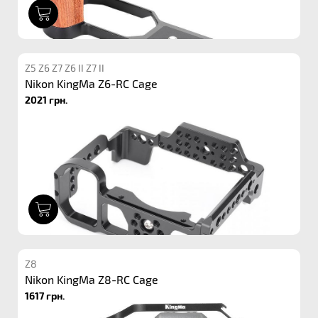
1
Z5 Z6 Z7 Z6 II Z7 II
Nikon KingMa Z6-RC Cage
2021 грн.
1
Z8
Nikon KingMa Z8-RC Cage
1617 грн.