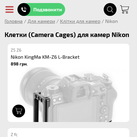
Подзвонити
Головна
/
Для камери
/
Клітки для камер
/
Nikon
Клетки (Camera Cages) для камер Nikon
Z5 Z6
Nikon KingMa KM-Z6 L-Bracket
898 грн.
1
Z fc