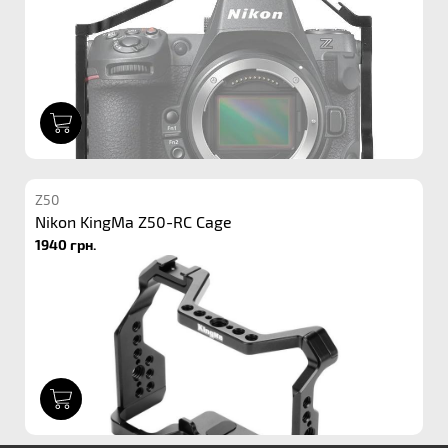
1
Z50
Nikon KingMa Z50-RC Cage
1940 грн.
1