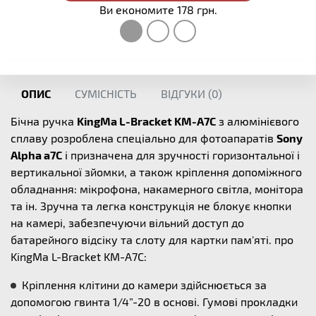
Ви економите 178 грн.
ОПИС
СУМІСНІСТЬ
ВІДГУКИ (
0
)
Бічна ручка
KingMa L-Bracket KM-A7C
з алюмінієвого
сплаву розроблена спеціально для фотоапаратів
Sony
Alpha a7C
і призначена для зручності горизонтальної і
вертикальної зйомки, а також кріплення допоміжного
обладнання: мікрофона, накамерного світла, монітора
та ін. Зручна та легка конструкція не блокує кнопки
на камері, забезпечуючи вільний доступ до
батарейного відсіку та слоту для картки пам'яті. про
KingMa L-Bracket KM-A7C:
Кріплення клітини до камери здійснюється за
допомогою гвинта 1/4”-20 в основі. Гумові прокладки