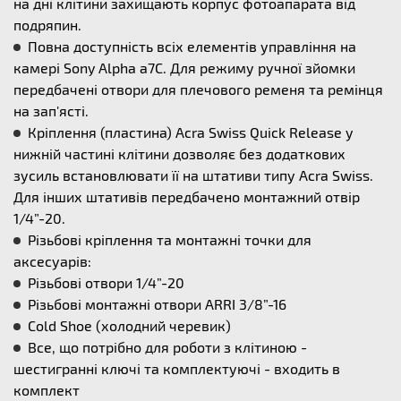
на дні клітини захищають корпус фотоапарата від
подряпин.
Повна доступність всіх елементів управління на
камері Sony Alpha a7C. Для режиму ручної зйомки
передбачені отвори для плечового ременя та ремінця
на зап'ясті.
Кріплення (пластина) Acra Swiss Quick Release у
нижній частині клітини дозволяє без додаткових
зусиль встановлювати її на штативи типу Acra Swiss.
Для інших штативів передбачено монтажний отвір
1/4”-20.
Різьбові кріплення та монтажні точки для
аксесуарів:
Різьбові отвори 1/4”-20
Різьбові монтажні отвори ARRI 3/8”-16
Cold Shoe (холодний черевик)
Все, що потрібно для роботи з клітиною -
шестигранні ключі та комплектуючі - входить в
комплект