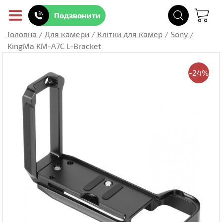
Подзвонити
Головна
/
Для камери
/
Клітки для камер
/
Sony
/
KingMa KM-A7C L-Bracket
-24%