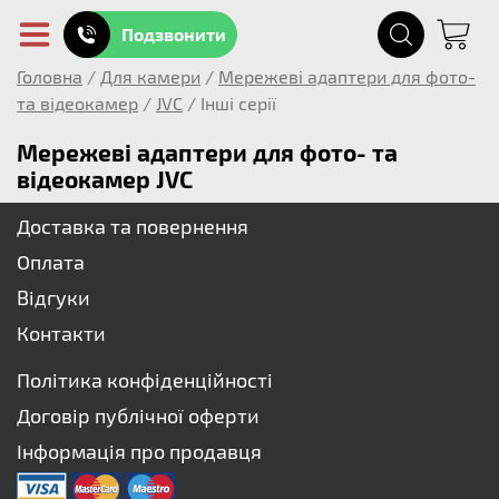
Подзвонити
Головна
/
Для камери
/
Мережеві адаптери для фото-
та відеокамер
/
JVC
/
Інші серії
Мережеві адаптери для фото- та
відеокамер JVC
Доставка та повернення
Оплата
Відгуки
Контакти
Політика конфіденційності
Договір публічної оферти
Інформація про продавця