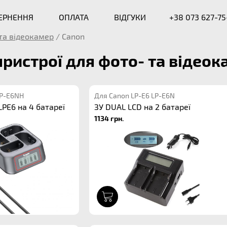
ВЕРНЕННЯ
ОПЛАТА
ВІДГУКИ
+38 073 627-75
та відеокамер
/
Canon
пристрої для фото- та відео
LP-E6NH
Для Canon LP-E6 LP-E6N
PE6 на 4 батареї
ЗУ DUAL LCD на 2 батареї
1134 грн.
1