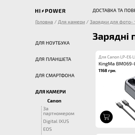
ДОСТАВКА ТА ПО
Головна
/
Для камери
/
Зарядки для фото- 
Зарядні 
ДЛЯ НОУТБУКА
Для Canon LP-E6 
ДЛЯ ПЛАНШЕТА
KingMa BM069-L
1168 грн.
ДЛЯ СМАРТФОНА
ДЛЯ КАМЕРИ
Canon
За
партномером
1
Digital IXUS
EOS