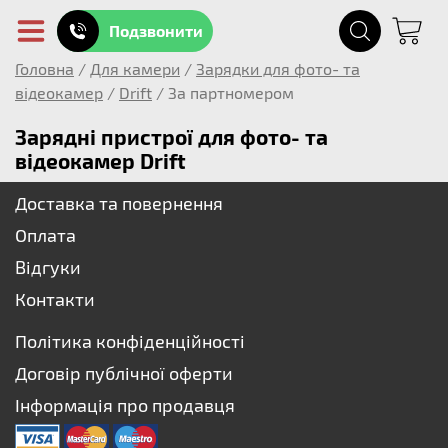
Подзвонити
Головна
/
Для камери
/
Зарядки для фото- та
відеокамер
/
Drift
/
За партномером
Зарядні пристрої для фото- та
відеокамер Drift
Доставка та повернення
Оплата
Відгуки
Контакти
Політика конфіденційності
Договір публічної оферти
Інформація про продавця