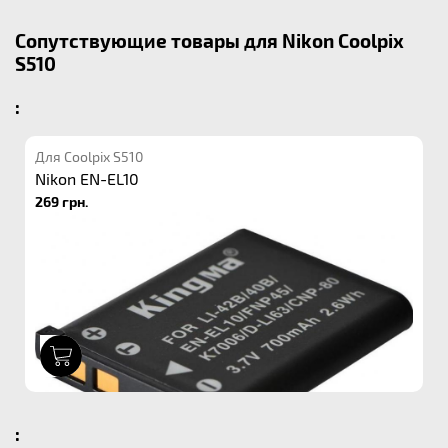
Сопутствующие товары для Nikon Coolpix
S510
:
Для Coolpix S510
Nikon EN-EL10
269 грн.
1
: