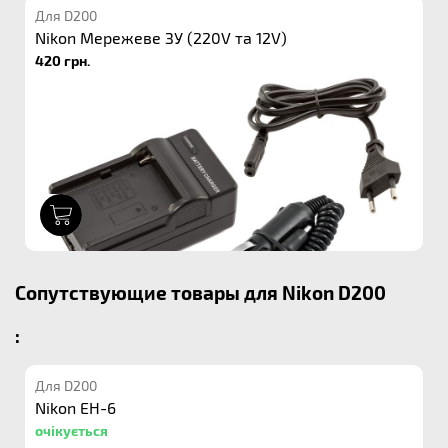
Для D200
Nikon Мережеве ЗУ (220V та 12V)
420 грн.
1
Сопутствующие товары для Nikon D200
:
Для D200
Nikon EH-6
очікується