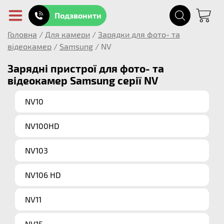
Подзвонити
Головна
/
Для камери
/
Зарядки для фото- та
відеокамер
/
Samsung
/
NV
Зарядні пристрої для фото- та
відеокамер Samsung серії NV
NV10
NV100HD
NV103
NV106 HD
NV11
NV15