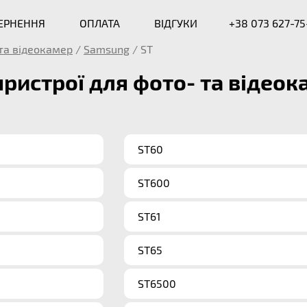
ВЕРНЕННЯ
ОПЛАТА
ВІДГУКИ
+38 073 627-75
та відеокамер
/
Samsung
/
ST
пристрої для фото- та відеок
ST60
ST600
ST61
ST65
ST6500