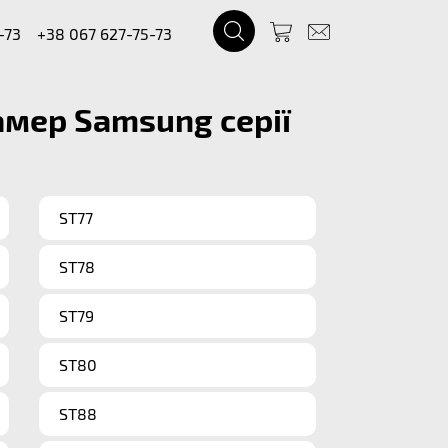
-73
+38 067 627-75-73
амер Samsung серії
ST77
ST78
ST79
ST80
ST88