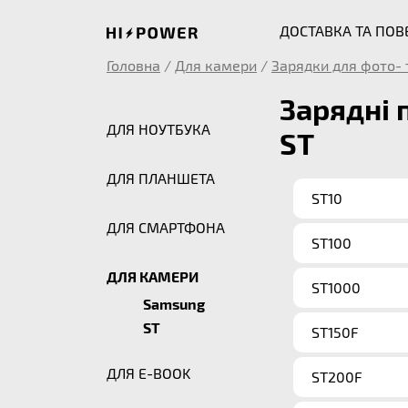
ДОСТАВКА ТА ПО
Головна
/
Для камери
/
Зарядки для фото- 
Зарядні 
ДЛЯ НОУТБУКА
ST
ДЛЯ ПЛАНШЕТА
ST10
ДЛЯ СМАРТФОНА
ST100
ДЛЯ КАМЕРИ
ST1000
Samsung
ST
ST150F
ДЛЯ E-BOOK
ST200F