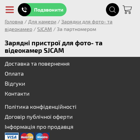
Подзвонити
Головна
/
Для камери
/
Зарядки для фото- та
відеокамер
/
SJCAM
/
За партномером
Зарядні пристрої для фото- та
відеокамер SJCAM
Доставка та повернення
Оплата
Відгуки
Контакти
Політика конфіденційності
Договір публічної оферти
Інформація про продавця