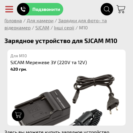
Подзвонити
Головна
/
Для камери
/
Зарядки для фото- та
відеокамер
/
SJCAM
/
Інші серії
/
M10
Зарядное устройство для SJCAM M10
Для M10
SJCAM Мережеве ЗУ (220V та 12V)
420 грн.
1
Здесь вы можете купить зарядное устройство ,