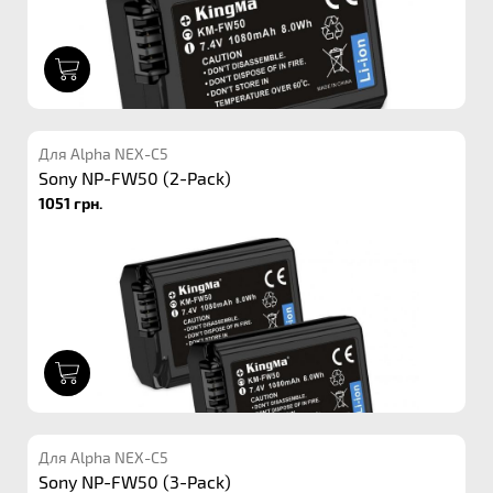
1
Для Alpha NEX-C5
Sony NP-FW50 (2-Pack)
1051 грн.
1
Для Alpha NEX-C5
Sony NP-FW50 (3-Pack)