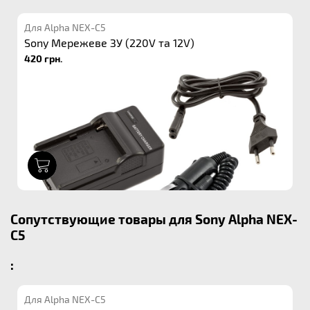
Для Alpha NEX-C5
Sony Мережеве ЗУ (220V та 12V)
420 грн.
1
Сопутствующие товары для Sony Alpha NEX-
C5
:
Для Alpha NEX-C5