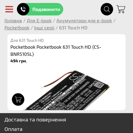
Подзвонити
Головна
/
Для E-book
/
Акумулятори для e-book
/
Pocketbook
/
Інші серії
/
631 Touch HD
Для 631 Touch HD
Pocketbook Pocketbook 631 Touch HD (CS-
BNR510SL)
494 грн.
1
Доставка та повернення
Оплата